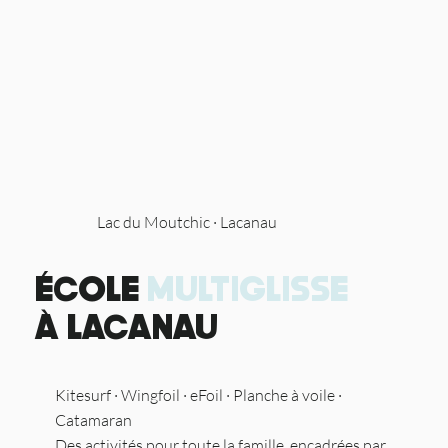
Lac du Moutchic · Lacanau
ÉCOLE
MULTIGLISSE
À LACANAU
Kitesurf · Wingfoil · eFoil · Planche à voile ·
Catamaran
Des activités pour toute la famille, encadrées par